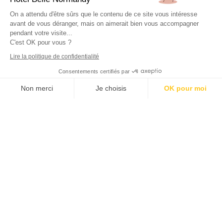
On a attendu d'être sûrs que le contenu de ce site vous intéresse
avant de vous déranger, mais on aimerait bien vous accompagner
pendant votre visite...
C'est OK pour vous ?
Lire la politique de confidentialité
Consentements certifiés par
Non merci
Je choisis
OK pour moi
Plateforme de Gestion du Consentement : Personnalisez vos Options
Axeptio consent
Notre plateforme vous permet d'adapter et de gérer vos paramètres de 
RÉSERVER
MUSÉE D'ART ET
D'HISTOIRE BARON
GÉRARD (MAHB)