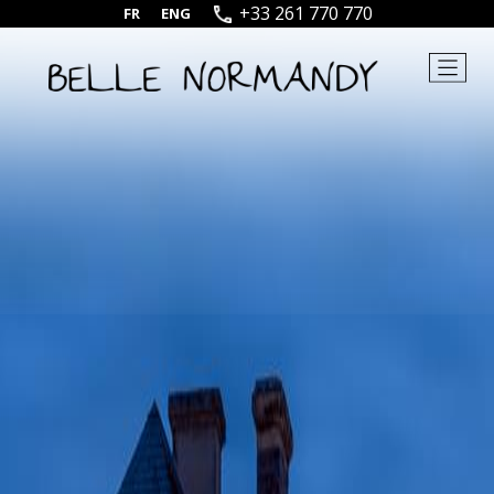
+33 261 770 770
FR
|
ENG