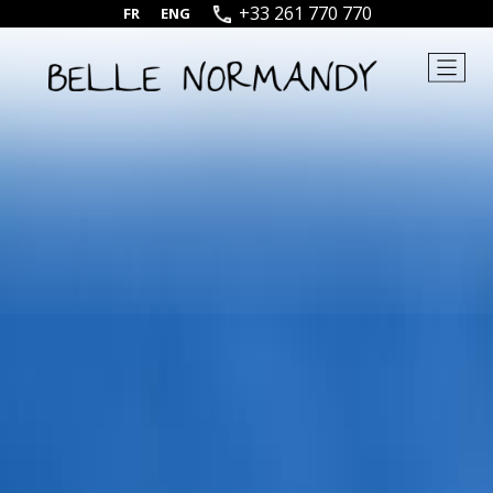
+33 261 770 770
FR
|
ENG